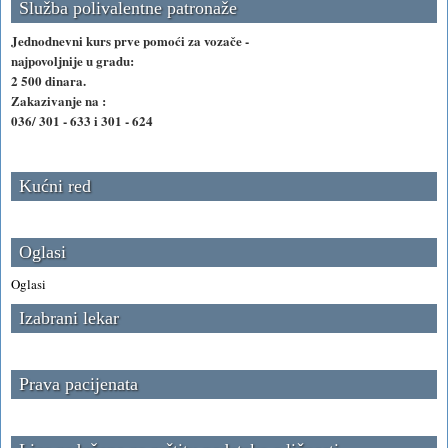
Služba polivalentne patronaže
Jednodnevni kurs prve pomoći za vozače -
najpovoljnije u gradu:
2 500 dinara.
Zakazivanje na :
036/ 301 - 633 i 301 - 624
Kućni red
Oglasi
Oglasi
Izabrani lekar
Prava pacijenata