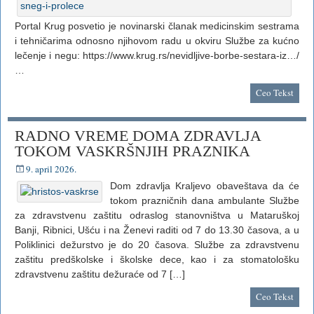
Portal Krug posvetio je novinarski članak medicinskim sestrama
i tehničarima odnosno njihovom radu u okviru Službe za kućno
lečenje i negu: https://www.krug.rs/nevidljive-borbe-sestara-iz…/
…
Ceo Tekst
RADNO VREME DOMA ZDRAVLJA
TOKOM VASKRŠNJIH PRAZNIKA
9. april 2026.
Dom zdravlja Kraljevo obaveštava da će
tokom prazničnih dana ambulante Službe
za zdravstvenu zaštitu odraslog stanovništva u Mataruškoj
Banji, Ribnici, Ušću i na Ženevi raditi od 7 do 13.30 časova, a u
Poliklinici dežurstvo je do 20 časova. Službe za zdravstvenu
zaštitu predškolske i školske dece, kao i za stomatološku
zdravstvenu zaštitu dežuraće od 7 […]
Ceo Tekst