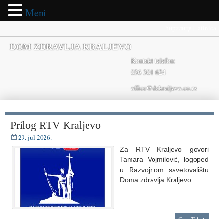
Meni
ћирилица
|
latinica
DOM ZDRAVLJA KRALJEVO
Kontakt telefon:
036 301 624
office@dzkraljevo.co.rs
Prilog RTV Kraljevo
29. jul 2026.
Za RTV Kraljevo govori
Tamara Vojmilović, logoped
u Razvojnom savetovalištu
Doma zdravlja Kraljevo.