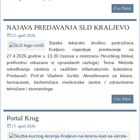
Ceo Tekst
NAJAVA PREDAVANJA SLD KRALJEVO
22. april 2026.
Srpsko lekarsko društvo podružnica
Kraljevo najavljuje predavanje za
27.4.2026.godine u 13.30 časova u restoranu Hirurškog bloka(
prethodno otkazano iz opravdanih razloga). Tema: Metode
određivanja citokina u različitim inflamatornim bolestima.
Predavači: Prof.dr Vladimir Jurišić. Akreditovano za lekare,
farmaceute, biohemičare medicinske sestre / zdravstvene
tehničare i stomatologe.
Ceo Tekst
Portal Krug
15. april 2026.