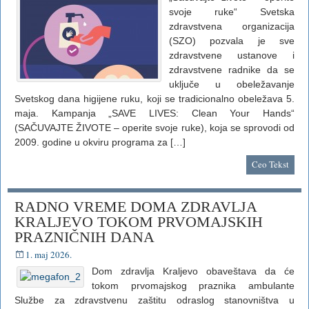
svoje ruke“ Svetska
zdravstvena organizacija
(SZO) pozvala je sve
zdravstvene ustanove i
zdravstvene radnike da se
uključe u obeležavanje
Svetskog dana higijene ruku, koji se tradicionalno obeležava 5.
maja. Kampanja „SAVE LIVES: Clean Your Hands“
(SAČUVAJTE ŽIVOTE – operite svoje ruke), koja se sprovodi od
2009. godine u okviru programa za […]
Ceo Tekst
RADNO VREME DOMA ZDRAVLJA
KRALJEVO TOKOM PRVOMAJSKIH
PRAZNIČNIH DANA
1. maj 2026.
Dom zdravlja Kraljevo obaveštava da će
tokom prvomajskog praznika ambulante
Službe za zdravstvenu zaštitu odraslog stanovništva u