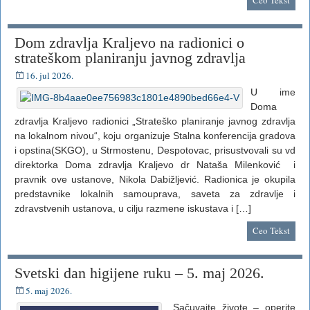
Ceo Tekst
Dom zdravlja Kraljevo na radionici o
strateškom planiranju javnog zdravlja
16. jul 2026.
U ime
Doma
zdravlja Kraljevo radionici „Strateško planiranje javnog zdravlja
na lokalnom nivou“, koju organizuje Stalna konferencija gradova
i opstina(SKGO), u Strmostenu, Despotovac, prisustvovali su vd
direktorka Doma zdravlja Kraljevo dr Nataša Milenković i
pravnik ove ustanove, Nikola Dabižljević. Radionica je okupila
predstavnike lokalnih samouprava, saveta za zdravlje i
zdravstvenih ustanova, u cilju razmene iskustava i […]
Ceo Tekst
Svetski dan higijene ruku – 5. maj 2026.
5. maj 2026.
„Sačuvajte živote – operite