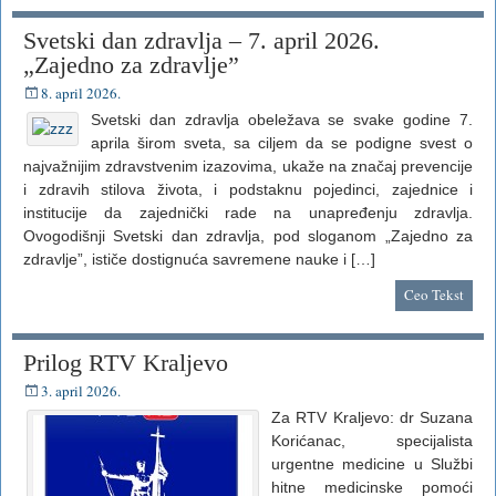
Svetski dan zdravlja – 7. april 2026.
„Zajedno za zdravlje”
8. april 2026.
Svetski dan zdravlja obeležava se svake godine 7.
aprila širom sveta, sa ciljem da se podigne svest o
najvažnijim zdravstvenim izazovima, ukaže na značaj prevencije
i zdravih stilova života, i podstaknu pojedinci, zajednice i
institucije da zajednički rade na unapređenju zdravlja.
Ovogodišnji Svetski dan zdravlja, pod sloganom „Zajedno za
zdravlje”, ističe dostignuća savremene nauke i […]
Ceo Tekst
Prilog RTV Kraljevo
3. april 2026.
Za RTV Kraljevo: dr Suzana
Korićanac, specijalista
urgentne medicine u Službi
hitne medicinske pomoći