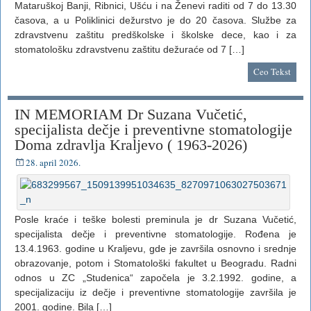
Mataruškoj Banji, Ribnici, Ušću i na Ženevi raditi od 7 do 13.30
časova, a u Poliklinici dežurstvo je do 20 časova. Službe za
zdravstvenu zaštitu predškolske i školske dece, kao i za
stomatološku zdravstvenu zaštitu dežuraće od 7 […]
Ceo Tekst
IN MEMORIAM Dr Suzana Vučetić,
specijalista dečje i preventivne stomatologije
Doma zdravlja Kraljevo ( 1963-2026)
28. april 2026.
Posle kraće i teške bolesti preminula je dr Suzana Vučetić,
specijalista dečje i preventivne stomatologije. Rođena je
13.4.1963. godine u Kraljevu, gde je završila osnovno i srednje
obrazovanje, potom i Stomatološki fakultet u Beogradu. Radni
odnos u ZC „Studenica“ započela je 3.2.1992. godine, a
specijalizaciju iz dečje i preventivne stomatologije završila je
2001. godine. Bila […]