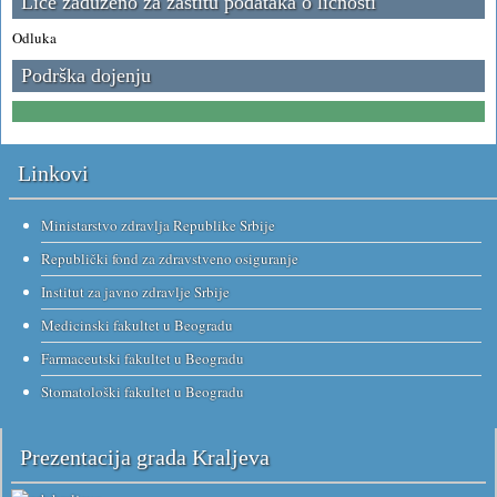
Lice zaduženo za zaštitu podataka o ličnosti
Odluka
Podrška dojenju
Linkovi
Ministarstvo zdravlja Republike Srbije
Republički fond za zdravstveno osiguranje
Institut za javno zdravlje Srbije
Medicinski fakultet u Beogradu
Farmaceutski fakultet u Beogradu
Stomatološki fakultet u Beogradu
Prezentacija grada Kraljeva