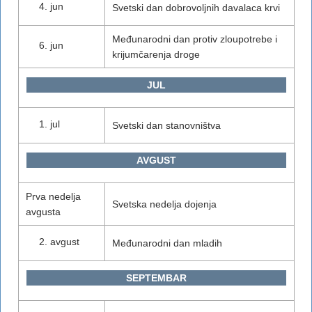
jun
Svetski dan dobrovoljnih davalaca krvi
Međunarodni dan protiv zloupotrebe i
jun
krijumčarenja droge
JUL
jul
Svetski dan stanovništva
AVGUST
Prva nedelja
Svetska nedelja dojenja
avgusta
avgust
Međunarodni dan mladih
SEPTEMBAR