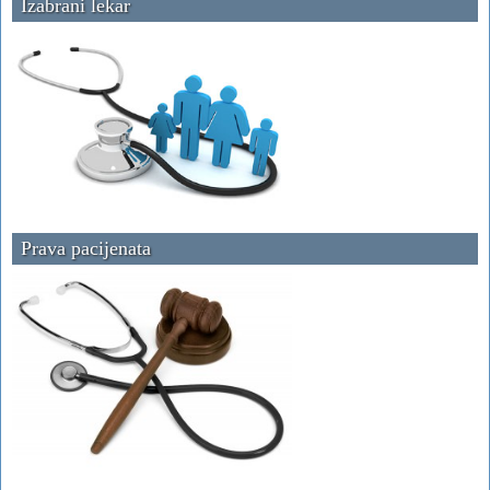
Izabrani lekar
Prava pacijenata