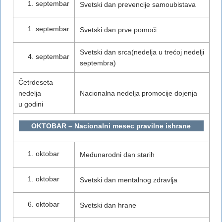
septembar
Svetski dan prevencije samoubistava
septembar
Svetski dan prve pomoći
Svetski dan srca(nedelja u trećoj nedelji
septembar
septembra)
Četrdeseta
nedelja
Nacionalna nedelja promocije dojenja
u godini
OKTOBAR – Nacionalni mesec pravilne ishrane
oktobar
Međunarodni dan starih
oktobar
Svetski dan mentalnog zdravlja
oktobar
Svetski dan hrane