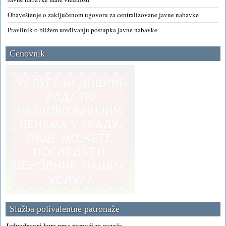
Obaveštenje o zaključenom ugovoru za centralizovane javne nabavke
Pravilnik o bližem uređivanju postupka javne nabavke
Cenovnik
Služba polivalentne patronaže
Jednodnevni kurs prve pomoći za vozače -