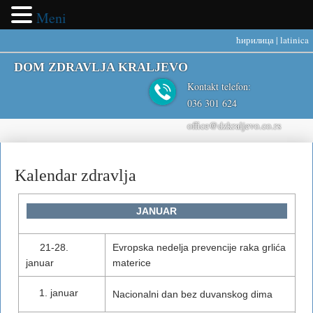
Meni
ћирилица
|
latinica
DOM ZDRAVLJA KRALJEVO
Kontakt telefon:
036 301 624
office@dzkraljevo.co.rs
Kalendar zdravlja
JANUAR
21-28.
Evropska nedelja prevencije raka grlića
januar
materice
januar
Nacionalni dan bez duvanskog dima