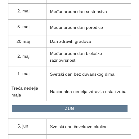
maj
Međunarodni dan sestrinstva
maj
Međunarodni dan porodice
20.maj
Dan zdravih gradova
Međunarodni dan biološke
maj
raznovrsnosti
maj
Svetski dan bez duvanskog dima
Treća nedelja
Nacionalna nedelja zdravlja usta i zuba
maja
JUN
jun
Svetski dan čovekove okoline