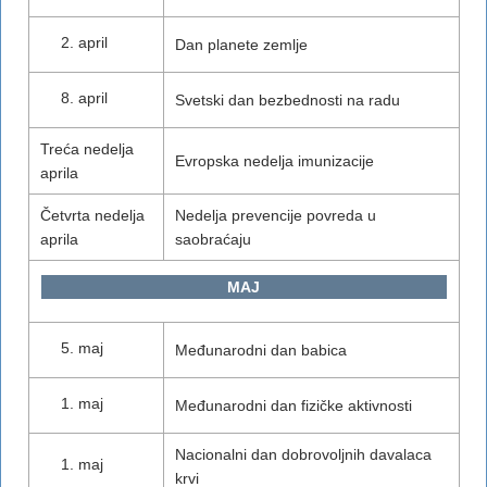
april
Dan planete zemlje
april
Svetski dan bezbednosti na radu
Treća nedelja
Evropska nedelja imunizacije
aprila
Četvrta nedelja
Nedelja prevencije povreda u
aprila
saobraćaju
MAJ
maj
Međunarodni dan babica
maj
Međunarodni dan fizičke aktivnosti
Nacionalni dan dobrovoljnih davalaca
maj
krvi