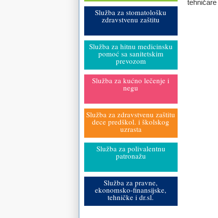
tehničare
Služba za stomatološku
zdravstvenu zaštitu
Služba za hitnu medicinsku
pomoć sa sanitetskim
prevozom
Služba za kućno lečenje i
negu
Služba za zdravstvenu zaštitu
dece predškol. i školskog
uzrasta
Služba za polivalentnu
patronažu
Služba za pravne,
ekonomsko-finansijske,
tehničke i dr.sl.