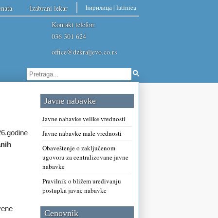
ћирилица
|
latinica
enata
Izabrani lekar
Kontakt telefon:
036 301 624
office@dzkraljevo.co.rs
Javne nabavke
Javne nabavke velike vrednosti
26.godine
Javne nabavke male vrednosti
anih
Obaveštenje o zaključenom
ugovoru za centralizovane javne
nabavke
Pravilnik o bližem uređivanju
postupka javne nabavke
vene
Cenovnik