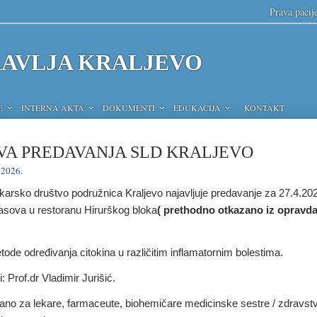
Prava pacij
AVLJA KRALJEVO
E
INTERNA AKTA
DOKUMENTI
EDUKACIJA
KONTAKT
VA PREDAVANJA SLD KRALJEVO
 2026.
karsko društvo podružnica Kraljevo najavljuje predavanje za 27.4.20
asova u restoranu Hirurškog bloka
( prethodno otkazano iz opravd
ode određivanja citokina u različitim inflamatornim bolestima.
 Prof.dr Vladimir Jurišić.
ano za lekare, farmaceute, biohemičare medicinske sestre / zdravst