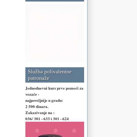
Služba polivalentne
patronaže
Jednodnevni kurs prve pomoći za
vozače -
najpovoljnije u gradu:
2 500 dinara.
Zakazivanje na :
036/ 301 - 633 i 301 - 624