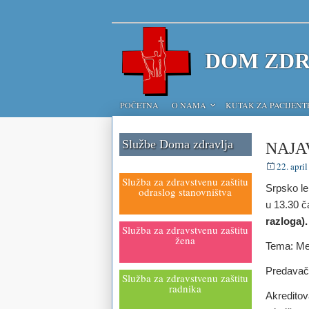
DOM ZDR
POČETNA
O NAMA
KUTAK ZA PACIJENT
Službe Doma zdravlja
NAJA
22. april
Služba za zdravstvenu zaštitu
Srpsko le
odraslog stanovništva
u 13.30 č
razloga).
Služba za zdravstvenu zaštitu
žena
Tema: Met
Predavači:
Služba za zdravstvenu zaštitu
radnika
Akreditov