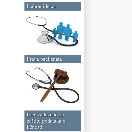
Izabrani lekar
Prava pacijenata
Lice zaduženo za
zaštitu podataka o
ličnosti