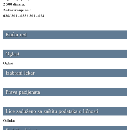
2 500 dinara.
Zakazivanje na :
036/ 301 - 633 i 301 - 624
Kućni red
Oglasi
Oglasi
Izabrani lekar
Prava pacijenata
Lice zaduženo za zaštitu podataka o ličnosti
Odluka