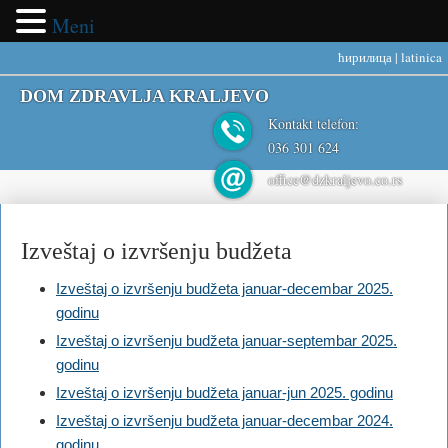
Meni
ћирилица
|
latinica
DOM ZDRAVLJA KRALJEVO
Kontakt telefon:
036 301 624
office@dzkraljevo.co.rs
Izveštaj o izvršenju budžeta
Izveštaj o izvršenju budžeta januar-decembar 2025.
godinu
Izveštaj o izvršenju budžeta januar-septembar 2025.
godinu
Izveštaj o izvršenju budžeta januar-jun 2025. godinu
Izveštaj o izvršenju budžeta januar-decembar 2024.
godinu