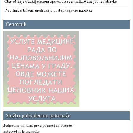
Obaveštenje o zaključenom ugovoru za centralizovane javne nabavke
Pravilnik o bližem uređivanju postupka javne nabavke
Cenovnik
Služba polivalentne patronaže
Jednodnevni kurs prve pomoći za vozače -
najpovoljnije u gradu: