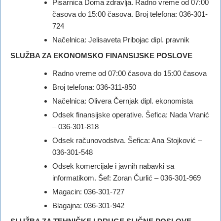
Pisarnica Doma zdravlja. Radno vreme od 07:00
časova do 15:00 časova. Broj telefona: 036-301-
724
Načelnica: Jelisaveta Pribojac dipl. pravnik
SLUŽBA ZA EKONOMSKO FINANSIJSKE POSLOVE
Radno vreme od 07:00 časova do 15:00 časova
Broj telefona: 036-311-850
Načelnica: Olivera Černjak dipl. ekonomista
Odsek finansijske operative. Šefica: Nada Vranić
– 036-301-818
Odsek računovodstva. Šefica: Ana Stojković –
036-301-548
Odsek komercijale i javnih nabavki sa
informatikom. Šef: Zoran Čurlić – 036-301-969
Magacin: 036-301-727
Blagajna: 036-301-942