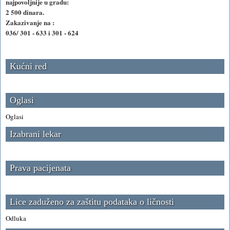
najpovoljnije u gradu:
2 500 dinara.
Zakazivanje na :
036/ 301 - 633 i 301 - 624
Kućni red
Oglasi
Oglasi
Izabrani lekar
Prava pacijenata
Lice zaduženo za zaštitu podataka o ličnosti
Odluka