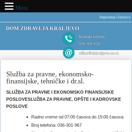
Meni
ћирилица
|
latinica
DOM ZDRAVLJA KRALJEVO
Kontakt telefon:
036 301 624
office@dzkraljevo.co.rs
Služba za pravne, ekonomsko-
finansijske, tehničke i dr.sl.
SLUŽBA ZA PRAVNE I EKONOMSKO FINANSIJSKE
POSLOVE
SLUŽBA ZA PRAVNE, OPŠTE I KADROVSKE
POSLOVE
Radno vreme od 07:00 časova do 15:00 časova
Broj telefona: 036-301-967