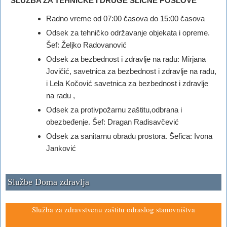
SLUŽBA ZA TEHNIČKE I DRUGE SLIČNE POSLOVE
Radno vreme od 07:00 časova do 15:00 časova
Odsek za tehničko održavanje objekata i opreme.
Šef: Željko Radovanović
Odsek za bezbednost i zdravlje na radu: Mirjana
Jovičić, savetnica za bezbednost i zdravlje na radu,
i Lela Kočović savetnica za bezbednost i zdravlje
na radu ,
Odsek za protivpožarnu zaštitu,odbrana i
obezbeđenje. Šef: Dragan Radisavčević
Odsek za sanitarnu obradu prostora. Šefica: Ivona
Janković
Službe Doma zdravlja
Služba za zdravstvenu zaštitu odraslog stanovništva