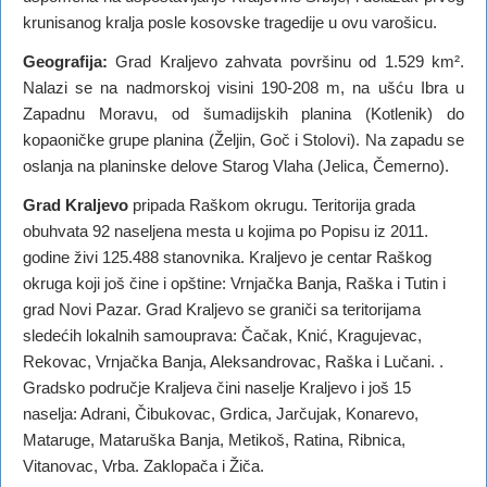
krunisanog kralja posle kosovske tragedije u ovu varošicu.
Geografija:
Grad Kraljevo zahvata površinu od 1.529 km².
Nalazi se na nadmorskoj visini 190-208 m, na ušću Ibra u
Zapadnu Moravu, od šumadijskih planina (Kotlenik) do
kopaoničke grupe planina (Željin, Goč i Stolovi). Na zapadu se
oslanja na planinske delove Starog Vlaha (Jelica, Čemerno).
Grad Kraljevo
pripada Raškom okrugu. Teritorija grada
obuhvata 92 naseljena mesta u kojima po Popisu iz 2011.
godine živi 125.488 stanovnika. Kraljevo je centar Raškog
okruga koji još čine i opštine: Vrnjačka Banja, Raška i Tutin i
grad Novi Pazar. Grad Kraljevo se graniči sa teritorijama
sledećih lokalnih samouprava: Čačak, Knić, Kragujevac,
Rekovac, Vrnjačka Banja, Aleksandrovac, Raška i Lučani. .
Gradsko područje Kraljeva čini naselje Kraljevo i još 15
naselja: Adrani, Čibukovac, Grdica, Jarčujak, Konarevo,
Mataruge, Mataruška Banja, Metikoš, Ratina, Ribnica,
Vitanovac, Vrba. Zaklopača i Žiča.