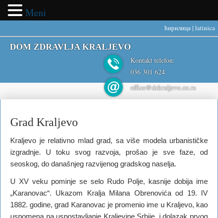
Meni
ћирилица
|
latinica
DOM ZDRAVLJA KRALJEVO
Kontakt telefon:
036 301 624
office@dzkraljevo.co.rs
Grad Kraljevo
Kraljevo je relativno mlad grad, sa više modela urbanističke
izgradnje. U toku svog razvoja, prošao je sve faze, od
seoskog, do današnjeg razvijenog gradskog naselja.
U XV veku pominje se selo Rudo Polje, kasnije dobija ime
„Karanovac“. Ukazom Kralja Milana Obrenovića od 19. IV
1882. godine, grad Karanovac je promenio ime u Kraljevo, kao
uspomena na uspostavljanje Kraljevine Srbije, i dolazak prvog