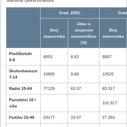
Starosna i polna struktura:
Grad, 2002.
Grad
Udeo u
Broj
ukupnom
Broj
stanovnika
stanovništvu
stanovnika
(%)
Predškolski
8053
6.62
8007
0-6
školoobavezni
10805
8.88
10525
7-14
Radni 15-64
77129
63.37
83.317
Punoletni 18 i
101.917
više
Fertilni 15-49
29177
23.97
27.353