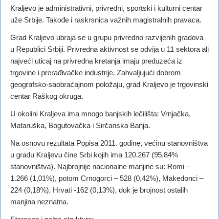
Kraljevo je administrativni, privredni, sportski i kulturni centar
uže Srbije. Takođe i raskrsnica važnih magistralnih pravaca.
Grad Kraljevo ubraja se u grupu privredno razvijenih gradova
u Republici Srbiji. Privredna aktivnost se odvija u 11 sektora ali
najveći uticaj na privredna kretanja imaju preduzeća iz
trgovine i prerađivačke industrije. Zahvaljujući dobrom
geografsko-saobraćajnom položaju, grad Kraljevo je trgovinski
centar Raškog okruga.
U okolini Kraljeva ima mnogo banjskih lečilišta: Vrnjačka,
Mataruška, Bogutovačka i Sirčanska Banja.
Na osnovu rezultata Popisa 2011. godine, većinu stanovništva
u gradu Kraljevu čine Srbi kojih ima 120.267 (95,84%
stanovništva). Najbrojnije nacionalne manjine su: Romi –
1.266 (1,01%), potom Crnogorci – 528 (0,42%), Makedonci –
224 (0,18%), Hrvati -162 (0,13%), dok je brojnost ostalih
manjina neznatna.