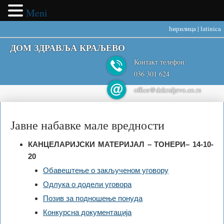
Meni
ћирилица
|
latinica
ДОМ ЗДРАВЉА КРАЉЕВО
Контакт телефон:
036 301 624
office@dzkraljevo.co.rs
Јавне набавке мале вредности
КАНЦЕЛАРИЈСКИ МАТЕРИЈАЛ – ТОНЕРИ– 14-10-
20
Обавештење о закљученом уговору
Одлука о додели уговора
Позив за подношење понуда
Конкурсна документација