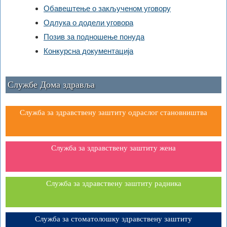
Обавештење о закљученом уговору
Одлука о додели уговора
Позив за подношење понуда
Конкурсна документација
Службе Дома здравља
Служба за здравствену заштиту одраслог становништва
Служба за здравствену заштиту жена
Служба за здравствену заштиту радника
Служба за стоматолошку здравствену заштиту