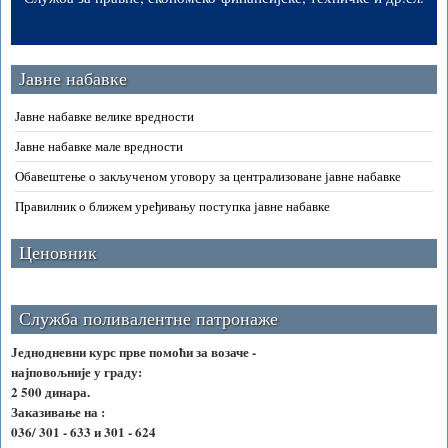
Јавне набавке
Јавне набавке велике вредности
Јавне набавке мале вредности
Обавештење о закљученом уговору за централизоване јавне набавке
Правилник о ближем уређивању поступка јавне набавке
Ценовник
Служба поливалентне патронаже
Једнодневни курс прве помоћи за возаче -
најповољније у граду:
2 500 динара.
Заказивање на :
036/ 301 - 633 и 301 - 624