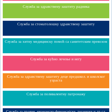
Служба за здравствену заштиту радника
Служба за стоматолошку здравствену заштиту
Служба за хитну медицинску помоћ са санитетским превозом
Служба за кућно лечење и негу
Служба за здравствену заштиту деце предшкол. и школског
узраста
Служба за поливалентну патронажу
Служба за правне, економско-финансијске, техничке и др.сл.