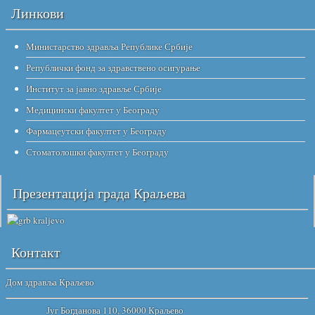
Линкови
Министарство здравља Републике Србије
Републички фонд за здравствено осигурање
Институт за јавно здравље Србије
Медицински факултет у Београду
Фармацеутски факултет у Београду
Стоматолошки факултет у Београду
Презентација града Краљева
Контакт
Дом здравља Краљево
Југ Богданова 110, 36000 Краљево